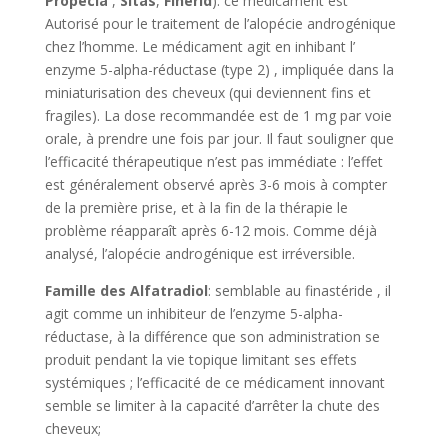
Propecia
,
Sitas
,
Finerid
): ce médicament est
Autorisé pour le traitement de l’alopécie androgénique
chez l’homme. Le médicament agit en inhibant l’
enzyme 5-alpha-réductase (type 2) , impliquée dans la
miniaturisation des cheveux (qui deviennent fins et
fragiles). La dose recommandée est de 1 mg par voie
orale, à prendre une fois par jour. Il faut souligner que
l’efficacité thérapeutique n’est pas immédiate : l’effet
est généralement observé après 3-6 mois à compter
de la première prise, et à la fin de la thérapie le
problème réapparaît après 6-12 mois. Comme déjà
analysé, l’alopécie androgénique est irréversible.
Famille des Alfatradiol
: semblable au finastéride , il
agit comme un inhibiteur de l’enzyme 5-alpha-
réductase, à la différence que son administration se
produit pendant la vie topique limitant ses effets
systémiques ; l’efficacité de ce médicament innovant
semble se limiter à la capacité d’arrêter la chute des
cheveux;