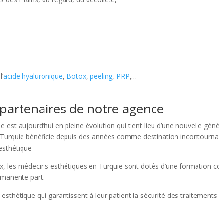
l’
acide hyaluronique
,
Botox
,
peeling
,
PRP
,…
partenaires de notre agence
st aujourd’hui en pleine évolution qui tient lieu d’une nouvelle générat
la Turquie bénéficie depuis des années comme destination incontourn
 esthétique
x, les médecins esthétiques en Turquie sont dotés d’une formation co
rmanente part.
thétique qui garantissent à leur patient la sécurité des traitements q