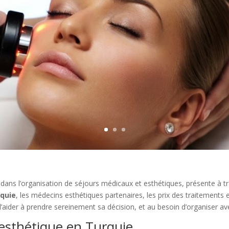
e dans l’organisation de séjours médicaux et esthétiques, présente à tr
quie
, les médecins esthétiques partenaires, les prix des traitements 
e l’aider à prendre sereinement sa décision, et au besoin d’organiser av
esthétique en Turquie