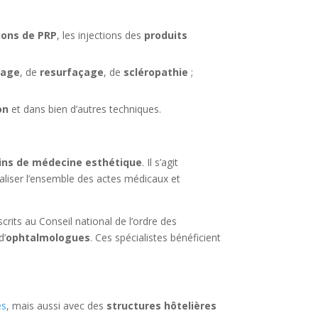
tions de PRP
, les injections des
produits
uage
, de
resurfaçage
, de
scléropathie
;
on
et dans bien d’autres techniques.
ins de médecine esthétique
. Il s’agit
éaliser l’ensemble des actes médicaux et
rits au Conseil national de l’ordre des
d’
ophtalmologues
. Ces spécialistes bénéficient
es
, mais aussi avec des
structures hôtelières