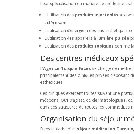
Leur spécialisation en matière de médecine est
L’utilisation des
produits injectables
à savoi
sclérosan
t ;
L’utilisation d’énergie à des fins esthétiques
L’utilisation des appareils à
lumière pulsée
po
L’utilisation des
produits topiques
comme l
Des centres médicaux spéc
L’
Agence Turquie Faces
se charge de mettre le
principalement des cliniques privées disposant d
esthétiques.
Ces cliniques exercent toutes suivant une pratiq
médecins. Qu’il s’agisse de
dermatologues
, d
dans ces structures de toutes les commodités n
Organisation du séjour mé
Dans le cadre d’un
séjour médical en Turquie