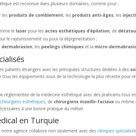
hétique est reconnue dans plusieurs domaines, comme pour :
r les
produits de comblement
, les
produits anti-âges
, les
injec
 comme le
laser
pour les
actes esthétiques d’épilation
, de
détato
ur le rajeunissement ou pour la dépigmentation ;
a
dermabrasion
, les
peelings chimiques
et la
micro-dermabrasi
ialisés
s patients étrangers avec les principales structures dédiées à des
so
e tous les équipements issus de la technologie la plus récente pour r
ue réglementée de la médecine esthétique avec des praticiens tous insc
e
chirurgiens esthétiques
, de
chirurgiens maxillo-faciaux
ou même 
écessaires à une bonne pratique du métier.
dical en Turquie
, notre agence collabore non seulement avec des
cliniques spécialisé