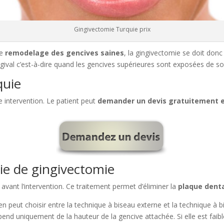
Gingivectomie Turquie prix
le
remodelage des gencives saines
, la gingivectomie se doit donc
gingival c’est-à-dire quand les gencives supérieures sont exposées de s
quie
e intervention. Le patient peut
demander un devis gratuitement e
ie de gingivectomie
vant l’intervention. Ce traitement permet d’éliminer la
plaque denta
gien peut choisir entre la technique à biseau externe et la technique à
épend uniquement de la hauteur de la gencive attachée. Si elle est fai