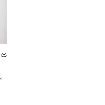
ues
nt